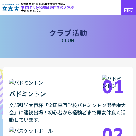
教育費無償化対象校/職業実践専門課程
東京IT会計公務員専門学校大宮校
MENU
大宮キャンパス
"好き"を応援する学校 立志舎
ク
ラ
ブ
活
動
C
L
U
B
バドミントン
文部科学大臣杯「全国専門学校バドミントン選手権大
会」に連続出場！初心者から経験者まで男女仲良く活
動しています。