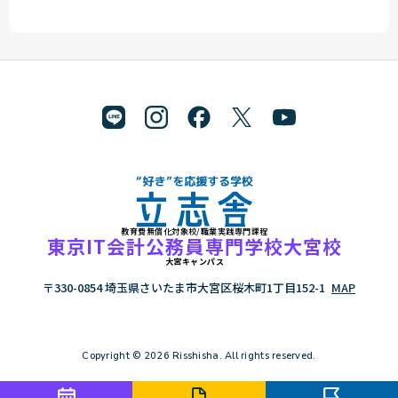
教育費無償化対象校/職業実践専門課程
"好き"を応援する学校 立志舎
東京IT会計公務員専門学校大宮校
大宮キャンパス
〒330-0854 埼玉県さいたま市大宮区桜木町1丁目152-1
MAP
Copyright © 2026 Risshisha. All rights reserved.