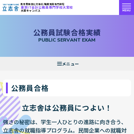
教育費無償化対象校/職業実践専門課程
東京IT会計公務員専門学校大宮校
MENU
大宮キャンパス
"好き"を応援する学校 立志舎
公
務
員
試
験
合
格
実
績
P
U
B
L
I
C
S
E
R
V
A
N
T
E
X
A
M
公務員合格
立志舎は公務員につよい！
強さの秘密は、学生一人ひとりの進路に向き合う、
立志舎の就職指導プログラム。民間企業への就職対