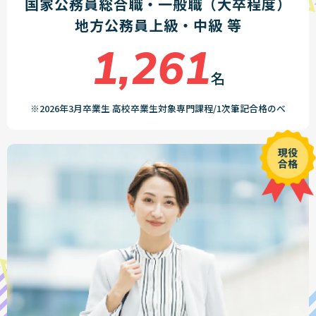
国家公務員総合職・一般職（大卒程度）
地方公務員上級・中級 等
1,261
名
※2026年3月卒業生 高校卒業生対象専門課程/1次筆記合格のべ