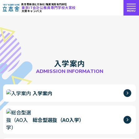
教育費無償化対象校/職業実践専門課程
東京IT会計公務員専門学校大宮校
MENU
大宮キャンパス
"好き"を応援する学校 立志舎
入
学
案
内
A
D
M
I
S
S
I
O
N
I
N
F
O
R
M
A
T
I
O
N
入学案内
総合型選抜（AO入学）