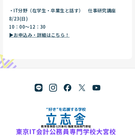
・IT分野（在学生・卒業生と話す） 仕事研究講座
8/23(日)
10：00～12：30
▶お申込み・詳細はこちら！
教育費無償化対象校/職業実践専門課程
"好き"を応援する学校 立志舎
東京IT会計公務員専門学校大宮校