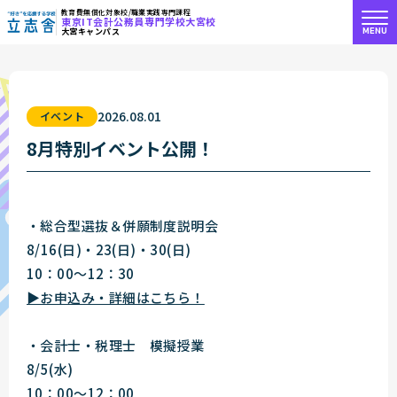
教育費無償化対象校/職業実践専門課程
東京IT会計公務員専門学校大宮校
MENU
大宮キャンパス
"好き"を応援する学校 立志舎
2026.08.01
イベント
8月特別イベント公開！
・総合型選抜＆併願制度説明会
8/16(日)・23(日)・30(日)
10：00～12：30
▶お申込み・詳細はこちら！
・会計士・税理士 模擬授業
8/5(水)
10：00～12：00